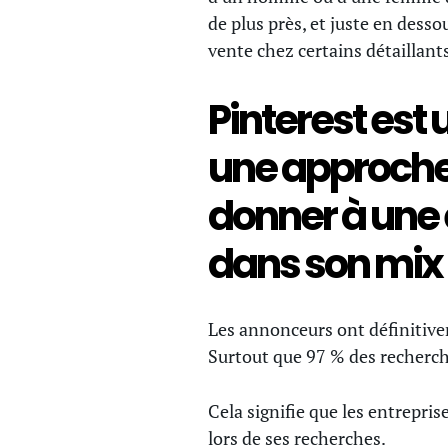
de plus près, et juste en dess
vente chez certains détaillants
Pinterest est
une approche 
donner à une e
dans son mix
Les annonceurs ont définitivem
Surtout que 97 % des recherch
Cela signifie que les entrepris
lors de ses recherches.