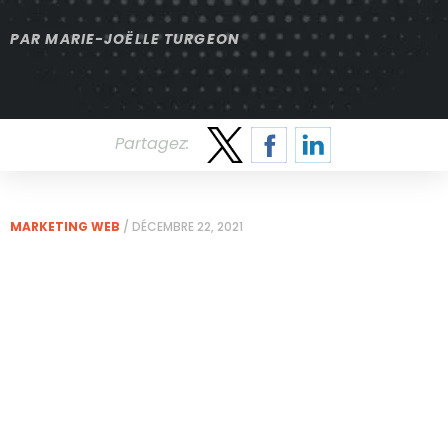
PAR
MARIE-JOËLLE TURGEON
Partagez:
MARKETING WEB
/
DÉCEMBRE 22, 2021
Avant l’arrivée de 2022,
revoyons certains de nos
moments les plus