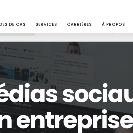
DES DE CAS
SERVICES
CARRIÈRES
À PROPOS
MARKETING WEB
MÉDIAS PAYANTS
MÉDIAS SOCIAUX
SEO
dias sociau
 entreprise