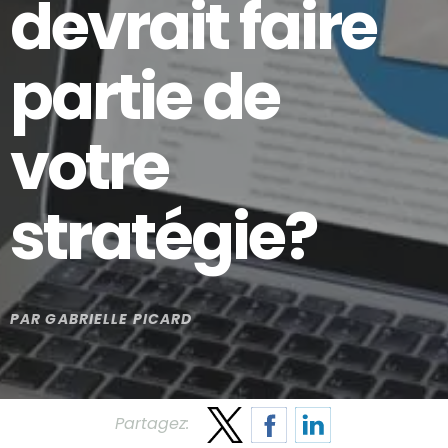
devrait faire
partie de
votre
stratégie?
PAR
GABRIELLE PICARD
Partagez: