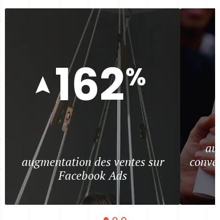
162
%
au
augmentation des ventes sur
conver
Facebook Ads