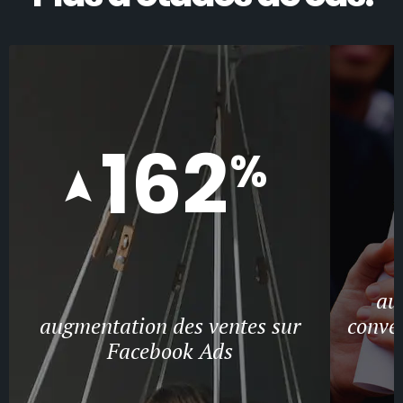
162
%
au
augmentation des ventes sur
conver
Facebook Ads